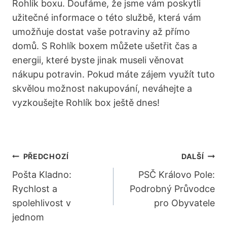
Rohlík boxu. Doufáme, že jsme vám poskytli
užitečné informace o této službě, která vám
umožňuje dostat vaše potraviny až přímo
domů. S Rohlík boxem můžete ušetřit čas a
energii, které byste jinak museli věnovat
nákupu potravin. Pokud máte zájem využít tuto
skvělou možnost nakupování, neváhejte a
vyzkoušejte Rohlík box ještě dnes!
Navigace
PŘEDCHOZÍ
DALŠÍ
Pro
Pošta Kladno:
PSČ Královo Pole:
Rychlost a
Podrobný Průvodce
Příspěvek
spolehlivost v
pro Obyvatele
jednom