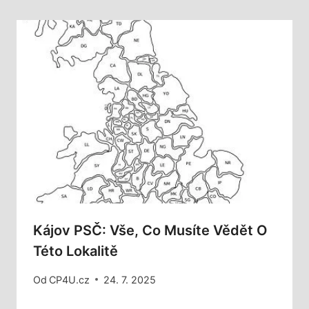
Kájov PSČ: Vše, Co Musíte Vědět O
Této Lokalitě
Od
CP4U.cz
24. 7. 2025