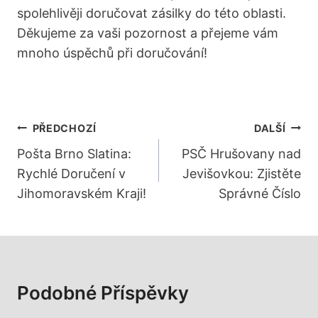
spolehlivěji doručovat zásilky do této oblasti.
Děkujeme za vaši pozornost a přejeme vám
mnoho úspěchů při doručování!
Navigace
PŘEDCHOZÍ
DALŠÍ
Pro
Pošta Brno Slatina:
PSČ Hrušovany nad
Rychlé Doručení v
Jevišovkou: Zjistěte
Příspěvek
Jihomoravském Kraji!
Správné Číslo
Podobné Příspěvky