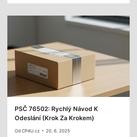
PSČ 76502: Rychlý Návod K
Odeslání (Krok Za Krokem)
Od
CP4U.cz
20. 6. 2025