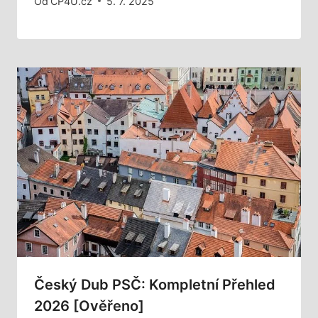
Od
CP4U.cz
5. 7. 2025
Český Dub PSČ: Kompletní Přehled
2026 [Ověřeno]