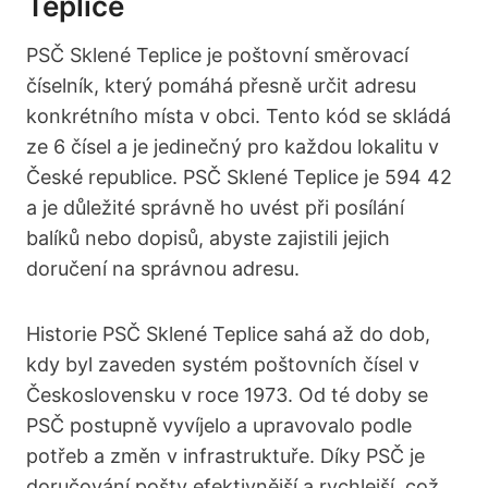
Teplice
PSČ Sklené Teplice je⁤ poštovní⁢ směrovací
⁣číselník, ‌který pomáhá přesně⁤ určit adresu
konkrétního místa v obci. Tento kód se skládá
ze 6 čísel a je jedinečný pro každou lokalitu v
České ‌republice. PSČ Sklené Teplice je 594 42
a je důležité správně ho uvést při posílání
balíků​ nebo dopisů, ⁢abyste zajistili jejich
doručení na správnou adresu.
Historie PSČ Sklené Teplice sahá až do‌ dob,
kdy byl⁣ zaveden systém poštovních čísel v
Československu v roce 1973. Od té doby⁣ se
PSČ postupně vyvíjelo a upravovalo podle
potřeb a změn v ‍infrastruktuře.​ Díky PSČ je
doručování pošty efektivnější⁢ a rychlejší, což