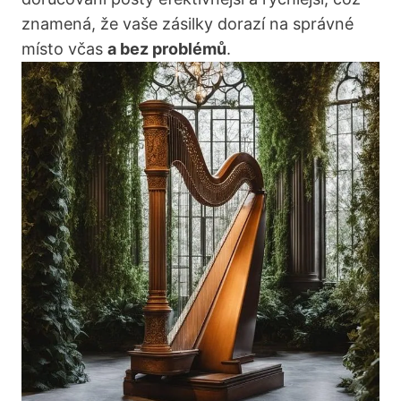
znamená, že vaše‍ zásilky dorazí na správné
místo včas
a bez problémů
.