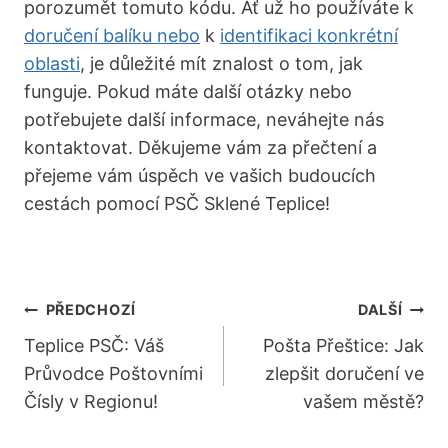
porozumět tomuto ‌kódu. Ať už ho používáte k
doručení balíku nebo
k
identifikaci konkrétní
oblasti
, je důležité mít znalost o‍ tom, jak
funguje. Pokud máte další otázky nebo
potřebujete další informace, neváhejte nás
kontaktovat. Děkujeme ⁣vám⁤ za přečtení a
přejeme vám úspěch ve vašich budoucích⁣
cestách pomocí PSČ Sklené ⁣Teplice!
Navigace
PŘEDCHOZÍ
DALŠÍ
Pro
Teplice PSČ: Váš
Pošta Přeštice: Jak
Průvodce Poštovními
zlepšit doručení ve
Příspěvek
Čísly v Regionu!
vašem městě?