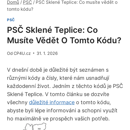
Domů
/
PSČ
/
PSČ Sklené Teplice: Co musíte vědět o
tomto kódu?
PSČ
PSČ Sklené Teplice: Co
Musíte Vědět O Tomto Kódu?
Od
CP4U.cz
31. 1. 2026
V dnešní době je důležité být ⁣seznámen s
⁤různými kódy a čísly, které nám usnadňují
každodenní život. Jedním ‍z těchto kódů ⁣je ‌PSČ
Sklené Teplice. ⁢V tomto článku se dozvíte
všechny ⁣
důležité informace
o tomto kódu,
abyste ⁤byli⁢ lépe informováni a schopni využít
ho maximálně ve prospěch vašich potřeb.