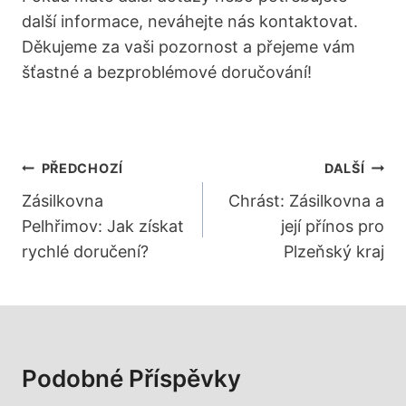
další informace, neváhejte nás kontaktovat.
Děkujeme za vaši pozornost a přejeme vám
šťastné a bezproblémové doručování!
Navigace
PŘEDCHOZÍ
DALŠÍ
Pro
Zásilkovna
Chrást: Zásilkovna a
Pelhřimov: Jak získat
její přínos pro
Příspěvek
rychlé doručení?
Plzeňský kraj
Podobné Příspěvky