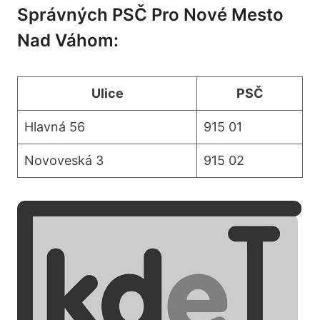
Správných PSČ Pro Nové Mesto
Nad Váhom:
Ulice
PSČ
Hlavná‍ 56
915⁢ 01
Novoveská ⁤3
915 02