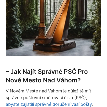
– Jak Najít Správné⁣ PSČ Pro⁣
Nové Mesto Nad⁣ Váhom?
V ‍Novém Meste nad Váhom je důležité mít
správné⁣ poštovní směrovací číslo (PSČ),
abyste‍ zajistili správné doručení vaší pošty
.‌