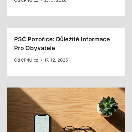
Od
CP4U.cz
27. 5. 2026
PSČ Pozořice: Důležité Informace
Pro Obyvatele
Od
CP4U.cz
17. 12. 2025