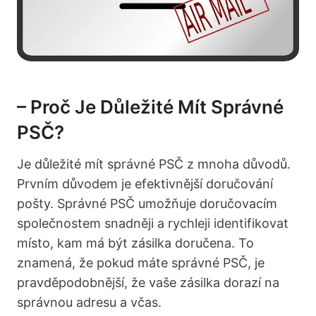
– Proč Je⁤ Důležité⁣ Mít⁢ Správné
PSČ?
Je důležité‍ mít správné PSČ ⁣z mnoha důvodů.
Prvním důvodem‍ je efektivnější doručování
pošty.⁢ Správné PSČ⁤ umožňuje⁢ doručovacím
společnostem snadněji a rychleji identifikovat
místo, kam má být ⁢zásilka⁣ doručena. To
znamená, že pokud máte ⁤správné PSČ, je⁢
pravděpodobnější, že vaše zásilka dorazí na ​
správnou ⁢adresu⁤ a ⁣včas.