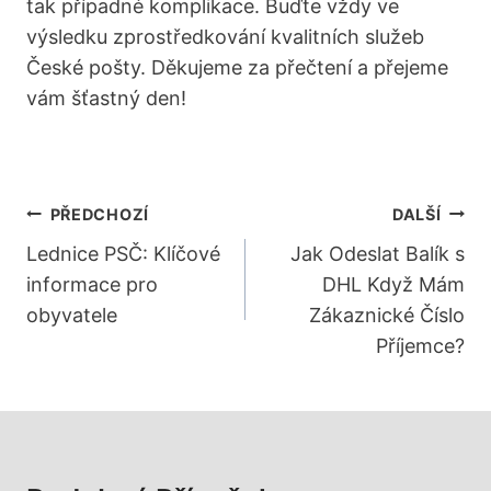
tak případné komplikace. Buďte vždy ‍ve
výsledku zprostředkování kvalitních služeb
České pošty. Děkujeme za přečtení a ⁣přejeme
vám šťastný‍ den!
Navigace
PŘEDCHOZÍ
DALŠÍ
Pro
Lednice PSČ: Klíčové
Jak Odeslat Balík s
informace pro
DHL Když Mám
Příspěvek
obyvatele
Zákaznické Číslo
Příjemce?