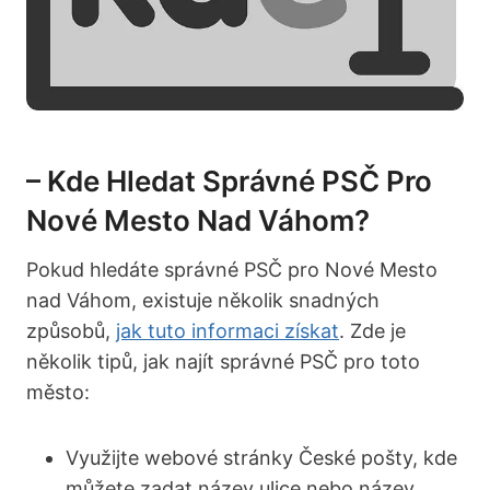
– Kde Hledat Správné PSČ Pro
Nové Mesto Nad Váhom?
Pokud hledáte správné PSČ pro Nové Mesto
nad ​Váhom, existuje několik snadných
způsobů,
jak tuto informaci získat
. Zde je
několik ‌tipů, jak​ najít⁢ správné PSČ pro toto
město:
Využijte⁤ webové ‌stránky‍ České pošty, kde
můžete zadat název ulice nebo název