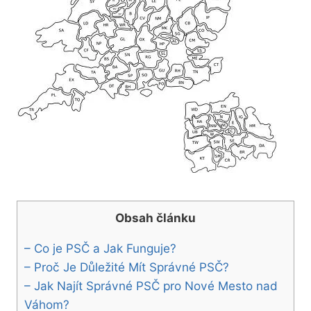
Obsah článku
– Co ⁤je PSČ a Jak Funguje?
– Proč Je⁤ Důležité⁣ Mít⁢ Správné PSČ?
– Jak Najít Správné⁣ PSČ pro⁣ Nové Mesto nad⁣
Váhom?