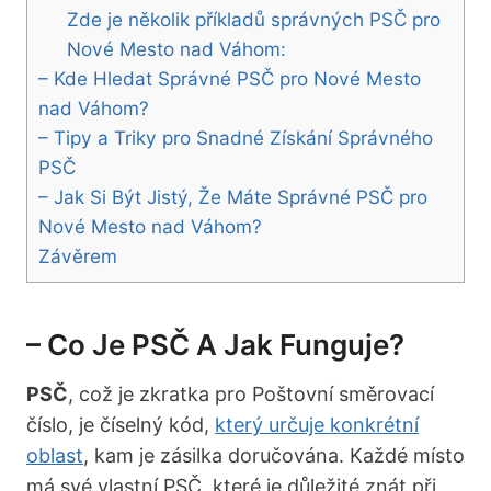
Zde je několik příkladů správných PSČ pro
Nové Mesto nad Váhom:
– Kde Hledat Správné PSČ pro Nové Mesto
nad Váhom?
– Tipy a‍ Triky pro Snadné Získání Správného
PSČ
– Jak‍ Si​ Být Jistý, Že Máte Správné PSČ pro‍
Nové Mesto nad Váhom?
Závěrem
– Co ⁤je PSČ A Jak Funguje?
PSČ
, což je ‌zkratka pro ​Poštovní směrovací
⁢číslo, ⁤je číselný kód,
který určuje konkrétní​
oblast
, kam ‍je zásilka doručována. Každé místo
má své ⁢vlastní PSČ, které je důležité znát při ​