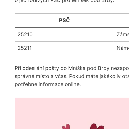
o jednotlivých PSČ pro Mníšek pod Brdy:
PSČ
25210
Záme
25211
Námě
Při odesílání pošty do Mníška pod Brdy nezapo
správné místo a včas. Pokud máte jakékoliv ot
potřebné informace online.