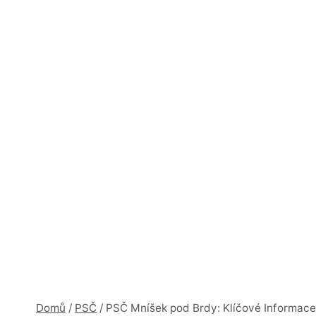
Domů
/
PSČ
/
PSČ Mníšek pod Brdy: Klíčové Informace