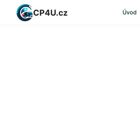
Přeskočit
CP4U.cz
Úvod
na
obsah