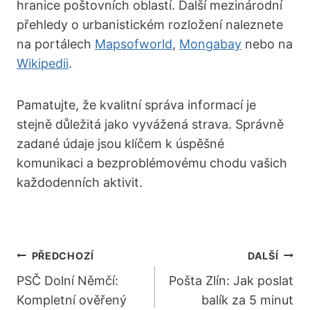
hranice poštovních oblastí. Další mezinárodní
přehledy o urbanistickém rozložení naleznete
na portálech
Mapsofworld
,
Mongabay
nebo na
Wikipedii
.
Pamatujte, že kvalitní správa informací je
stejně důležitá jako vyvážená strava. Správně
zadané údaje jsou klíčem k úspěšné
komunikaci a bezproblémovému chodu vašich
každodenních aktivit.
Navigace
PŘEDCHOZÍ
DALŠÍ
Pro
PSČ Dolní Němčí:
Pošta Zlín: Jak poslat
Kompletní ověřený
balík za 5 minut
Příspěvek