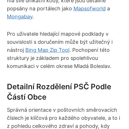
má své unikátní kódy, které jsou detailně
popsány na portálech jako
Mapsofworld
a
Mongabay
.
Pro uživatele hledající mapové podklady v
souvislosti s doručením může být užitečný i
nástroj
Bing Map Zip Tool
. Pochopení této
struktury je základem pro spolehlivou
komunikaci v celém okrese Mladá Boleslav.
Detailní Rozdělení PSČ Podle
Částí Obce
Správná orientace v poštovních směrovacích
číslech je klíčová pro každého obyvatele, a to i
z pohledu celkového zdraví a pohody, kdy