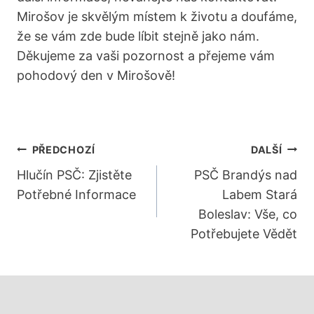
Mirošov je skvělým místem k životu a doufáme,
že se vám zde bude líbit stejně jako nám.
Děkujeme za vaši pozornost a přejeme vám
pohodový den v Mirošově!
Navigace
PŘEDCHOZÍ
DALŠÍ
Pro
Hlučín PSČ: Zjistěte
PSČ Brandýs nad
Potřebné Informace
Labem Stará
Příspěvek
Boleslav: Vše, co
Potřebujete Vědět