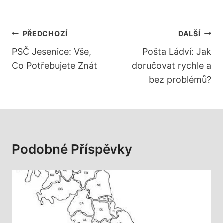
Navigace
PŘEDCHOZÍ
DALŠÍ
Pro
PSČ Jesenice: Vše,
Pošta Ládví: Jak
Co Potřebujete Znát
doručovat rychle a
Příspěvek
bez problémů?
Podobné Příspěvky