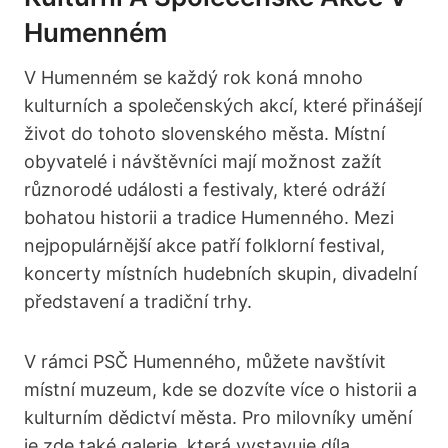
Humenném
V Humenném se každý rok koná mnoho
kulturních​ a‍ společenských akcí, které přinášejí
život do tohoto slovenského města. Místní
obyvatelé i návštěvníci mají možnost zažít
různorodé události a festivaly, které odráží
bohatou historii a tradice Humenného. Mezi
nejpopulárnější‍ akce patří folklorní festival,
koncerty místních hudebních skupin, divadelní
představení a tradiční‌ trhy.
V rámci PSČ Humenného, můžete navštívit
místní muzeum, kde se dozvíte více o historii a
kulturním dědictví města. Pro milovníky umění
‍je zde také galerie, která vystavuje díla‌