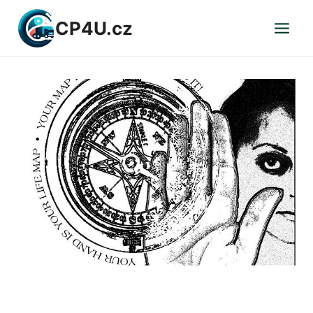
Přeskočit
CP4U.cz
na
obsah