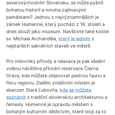
severovýchodním‌ Slovensku, se může pyšnit
bohatou historií a mnoha zajímavými
památkami?‌ Jednou ⁣z nejvýznamnějších ⁢je
zámek Humenné, který pochází z 18.​ století a
dnes slouží jako muzeum. ⁣Navštivte‌ také kostel
sv. Michala Archanděla,
který je jedním
z
nejstarších ⁤sakrálních staveb ve městě.
Pro milovníky přírody a relaxace je pak ideální
⁣volbou návštěva přírodní rezervace Čierna
‌Orava, kde ⁢můžete objevovat pestrou ​faunu⁣ a
flóru regionu. Dalším zvláštním ⁣místem je
skanzen Stará Ľubovňa,
kde se můžete
seznámit
s tradiční slovenskou ‍architekturou a
řemesly. Humenné je opravdu městem ​s
bohatým kulturním ​dědictvím, které stojí za to