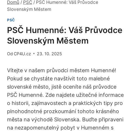
Domů
/
PSČ
/
PSČ Humenné: Váš Průvodce
Slovenským Městem
PSČ
PSČ Humenné: Váš Průvodce
Slovenským Městem
Od
CP4U.cz
23. 10. 2025
Vítejte v našem průvodci městem Humenné!
Pokud se ⁢chystáte navštívit toto malebné
slovenské město, jistě oceníte náš průvodce
PSČ ⁢Humenné. Zde ‌najdete užitečné informace
o historii, zajímavostech a praktických tipy pro
plnohodnotné prozkoumání ⁣tohoto krásného
města na východě Slovenska.‌ Buďte připraveni
na nezapomenutelný pobyt v Humenném s