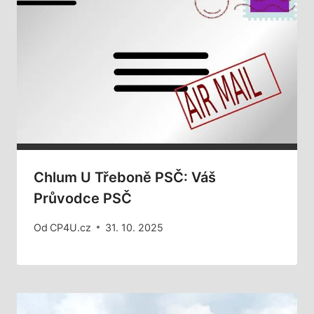
Chlum U Třeboně PSČ: Váš
Průvodce PSČ
Od
CP4U.cz
31. 10. 2025