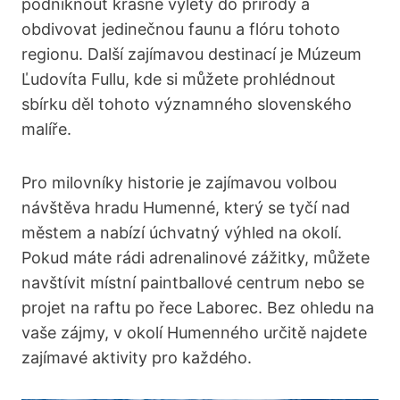
podniknout krásné výlety do přírody a
obdivovat jedinečnou faunu a⁢ flóru tohoto
regionu. Další zajímavou destinací je Múzeum
Ľudovíta Fullu, kde si můžete prohlédnout
sbírku děl tohoto významného slovenského
malíře.
Pro milovníky historie je zajímavou​ volbou
návštěva hradu Humenné, ​který se tyčí nad
městem a ⁣nabízí úchvatný výhled na okolí.
Pokud máte rádi adrenalinové zážitky,⁢ můžete
navštívit místní paintballové centrum nebo se
projet⁢ na raftu po řece Laborec. Bez ohledu na
vaše zájmy, v okolí Humenného určitě najdete
zajímavé aktivity pro každého.