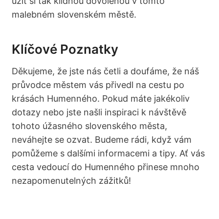
užít si tak klidnou dovolenou​ v tomto
malebném slovenském městě.
Klíčové Poznatky
Děkujeme, že jste nás četli a doufáme, že náš
průvodce městem vás přivedl na cestu po
krásách Humenného. Pokud máte jakékoliv‌
dotazy nebo jste našli inspiraci k návštěvě
tohoto úžasného ⁤slovenského ‌města,
neváhejte⁤ se ozvat. Budeme rádi, když vám
pomůžeme s dalšími informacemi ⁢a tipy. Ať vás
cesta vedoucí do‍ Humenného přinese mnoho⁤
nezapomenutelných zážitků!