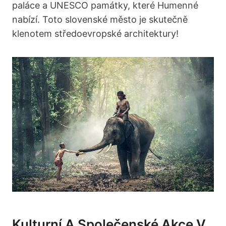
paláce a UNESCO památky, které Humenné
nabízí. Toto⁤ slovenské město je skutečně
klenotem středoevropské architektury!
Kulturní A Společenské Akce V