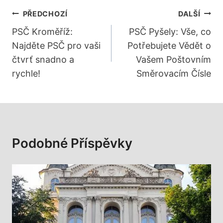
Navigace
PŘEDCHOZÍ
DALŠÍ
Pro
PSČ Kroměříž:
PSČ Pyšely: Vše, co
Najděte PSČ pro vaši
Potřebujete Vědět o
Příspěvek
čtvrť snadno a
Vašem Poštovním
rychle!
Směrovacím Čísle
Podobné Příspěvky