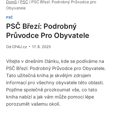
Domů
/
PSČ
/
PSČ Březí: Podrobný Průvodce pro
Obyvatele
PSČ
PSČ Březí: Podrobný
Průvodce Pro Obyvatele
Od
CP4U.cz
17. 8. 2025
Vítejte⁢ v ⁢dnešním článku, ⁢kde se podíváme na
PSČ Březí: Podrobný ​Průvodce pro Obyvatele.
Tato užitečná kniha je ⁤skvělým zdrojem
informací pro všechny obyvatele ⁣této oblasti.
‌Pojďme společně prozkoumat vše, ⁢co tato
kniha ⁤nabízí a⁣ jak vám ‌může pomoci lépe
porozumět vašemu okolí.