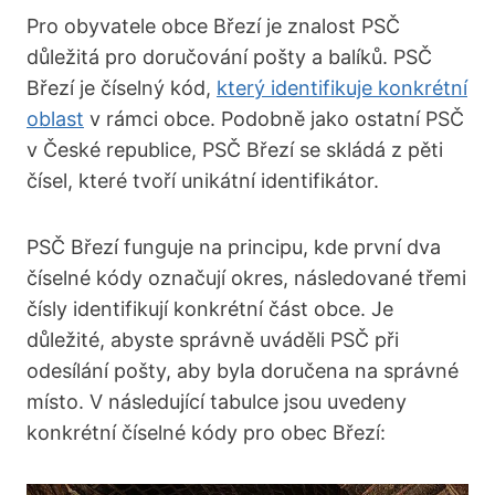
Pro obyvatele‍ obce​ Březí je znalost PSČ
důležitá ‌pro doručování pošty⁤ a balíků. PSČ
Březí je číselný kód,
který identifikuje ⁤konkrétní
oblast
v rámci obce. Podobně jako ostatní‌ PSČ
v České republice, PSČ Březí ​se skládá z pěti
‌čísel, které tvoří ⁣unikátní identifikátor.
PSČ Březí⁤ funguje na principu, ⁣kde první dva
číselné kódy označují okres, následované ⁣třemi
čísly identifikují konkrétní část⁢ obce. Je
⁢důležité, abyste správně uváděli ‍PSČ při
odesílání pošty, ‌aby byla doručena na správné⁣
místo. V následující tabulce jsou⁣ uvedeny
konkrétní číselné‌ kódy pro obec Březí: