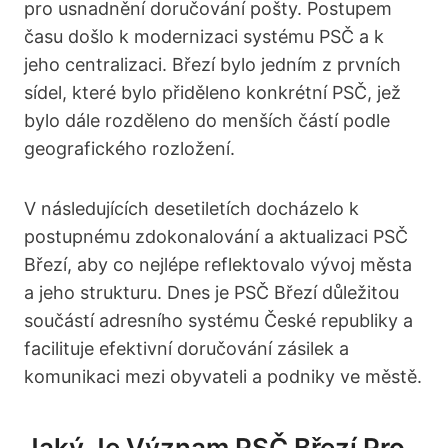
pro ⁣usnadnění doručování pošty. Postupem⁤
času ⁤došlo k modernizaci systému PSČ a k
jeho centralizaci. Březí bylo jedním‍ z​ prvních
sídel, které bylo přiděleno konkrétní PSČ, jež
bylo dále rozděleno do menších částí podle
geografického rozložení.
V následujících⁣ desetiletích docházelo k​
postupnému⁢ zdokonalování a aktualizaci PSČ
Březí, aby co nejlépe reflektovalo vývoj města
a ⁤jeho strukturu. Dnes je PSČ Březí důležitou
součástí adresního systému České republiky a
facilituje efektivní doručování zásilek a
komunikaci mezi obyvateli a podniky ve⁢ městě.
Jaký⁣ Je Význam PSČ Březí Pro