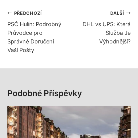
Navigace
PŘEDCHOZÍ
DALŠÍ
Pro
PSČ Hulín: Podrobný
DHL vs UPS: Která
Průvodce pro
Služba Je
Příspěvek
Správné Doručení
Výhodnější?
Vaší Pošty
Podobné Příspěvky