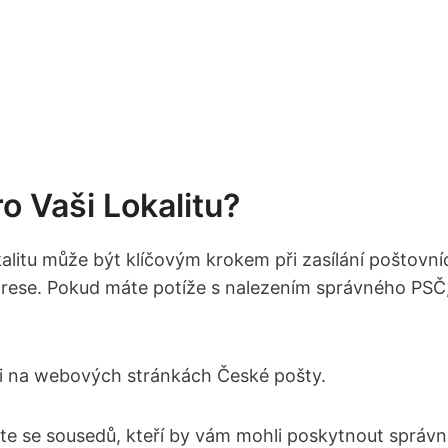
ro Vaši Lokalitu?
alitu ‍může být klíčovým ​krokem při zasílání poštovní
ší adrese. Pokud máte⁣ potíže s nalezením správného ⁣PS
ři na webových stránkách České pošty.
ejte se sousedů, kteří by vám mohli poskytnout správ