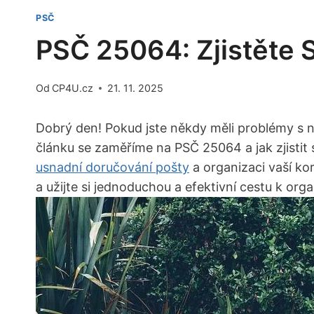
PSČ
PSČ 25064: Zjistěte S
Od
CP4U.cz
21. 11. 2025
Dobrý ​den! Pokud jste ⁣někdy měli problémy s n
článku se zaměříme⁣ na PSČ 25064 a jak zjistit 
usnadní doručování pošty
a ​organizaci vaší ko
⁤a užijte si jednoduchou a efektivní ⁣cestu k org