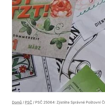
Domů
/
PSČ
/
PSČ 25064: Zjistěte Správné Poštovní Čís