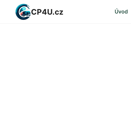
Přeskočit
CP4U.cz
Úvod
na
obsah