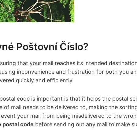
vné Poštovní Číslo?
suring ‍that your mail reaches ⁤its​ intended destinati
ausing inconvenience and frustration for both you and
ivered quickly and efficiently.
stal code is important is ​that it helps the postal serv
of mail needs ⁣to be delivered to,‍ making the sortin
 prevent your mail from being misdelivered to‍ the wro
 postal code
before sending⁢ out any mail to make sur