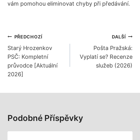
vám pomohou eliminovat chyby při předávání.
Navigace
PŘEDCHOZÍ
DALŠÍ
Pro
Starý Hrozenkov
Pošta Pražská:
PSČ: Kompletní
Vyplatí se? Recenze
Příspěvek
průvodce [Aktuální
služeb (2026)
2026]
Podobné Příspěvky