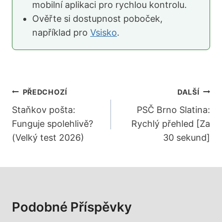
mobilní aplikaci pro rychlou kontrolu.
Ověřte si dostupnost poboček,
například pro
Vsisko
.
Navigace
PŘEDCHOZÍ
DALŠÍ
Pro
Staňkov pošta:
PSČ Brno Slatina:
Funguje spolehlivě?
Rychlý přehled [Za
Příspěvek
(Velký test 2026)
30 sekund]
Podobné Příspěvky