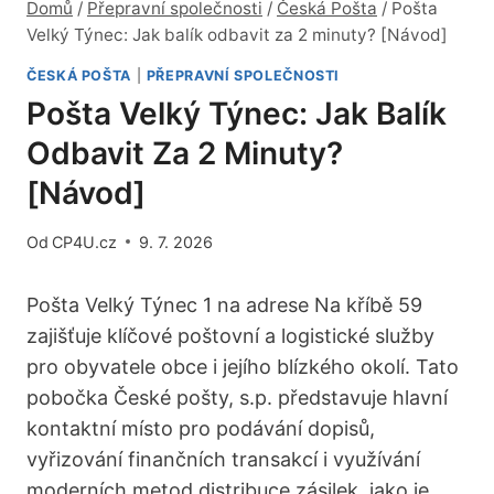
Domů
/
Přepravní společnosti
/
Česká Pošta
/
Pošta
Velký Týnec: Jak balík odbavit za 2 minuty? [Návod]
ČESKÁ POŠTA
|
PŘEPRAVNÍ SPOLEČNOSTI
Pošta Velký Týnec: Jak Balík
Odbavit Za 2 Minuty?
[Návod]
Od
CP4U.cz
9. 7. 2026
Pošta Velký Týnec 1 na adrese Na kříbě 59
zajišťuje klíčové poštovní a logistické služby
pro obyvatele obce i jejího blízkého okolí. Tato
pobočka České pošty, s.p. představuje hlavní
kontaktní místo pro podávání dopisů,
vyřizování finančních transakcí i využívání
moderních metod distribuce zásilek, jako je