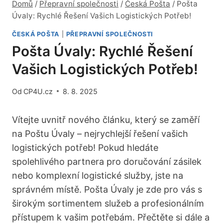
Domů
/
Přepravní společnosti
/
Česká Pošta
/
Pošta
Úvaly: Rychlé Řešení Vašich Logistických Potřeb!
ČESKÁ POŠTA
|
PŘEPRAVNÍ SPOLEČNOSTI
Pošta Úvaly: Rychlé Řešení
Vašich Logistických Potřeb!
Od
CP4U.cz
8. 8. 2025
Vítejte uvnitř nového článku, který se zaměří
na Poštu Úvaly – nejrychlejší řešení vašich
logistických potřeb! Pokud hledáte
spolehlivého partnera pro doručování zásilek
nebo komplexní logistické služby, jste na
správném místě. Pošta Úvaly je zde pro vás s
širokým sortimentem služeb a profesionálním
přístupem k vašim potřebám. Přečtěte si dále a