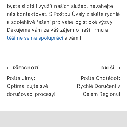
byste si přáli využít našich služeb, neváhejte
nás kontaktovat. S Poštou Úvaly získáte rychlé
a spolehlivé řešení pro vaše logistické výzvy.
Děkujeme vám za váš zájem o naši firmu a
těšíme se na spolupráci
s vámi!
Navigace
PŘEDCHOZÍ
DALŠÍ
Pro
Pošta Jirny:
Pošta Chotěboř:
Optimalizujte své
Rychlé Doručení v
Příspěvek
doručovací procesy!
Celém Regionu!