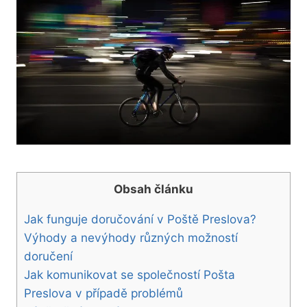
Obsah článku
Jak funguje doručování v Poště Preslova?
Výhody a nevýhody různých možností
doručení
Jak komunikovat se společností Pošta
Preslova v případě problémů