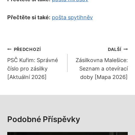
Přečtěte si také:
pošta spytihněv
Navigace
PŘEDCHOZÍ
DALŠÍ
Pro
PSČ Kuřim: Správné
Zásilkovna Malešice:
číslo pro zásilky
Seznam a otevírací
Příspěvek
[Aktuální 2026]
doby [Mapa 2026]
Podobné Příspěvky