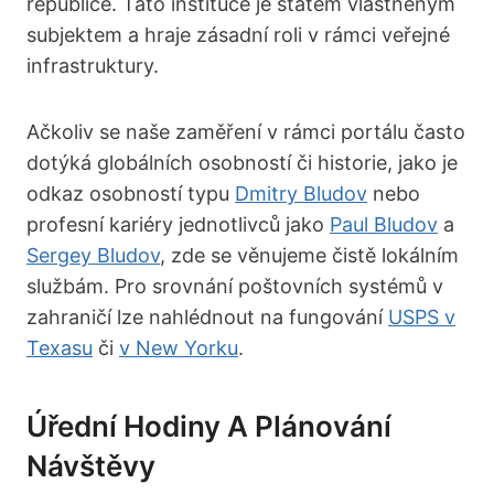
republice. Tato instituce je státem vlastněným
subjektem a hraje zásadní roli v rámci veřejné
infrastruktury.
Ačkoliv se naše zaměření v rámci portálu často
dotýká globálních osobností či historie, jako je
odkaz osobností typu
Dmitry Bludov
nebo
profesní kariéry jednotlivců jako
Paul Bludov
a
Sergey Bludov
, zde se věnujeme čistě lokálním
službám. Pro srovnání poštovních systémů v
zahraničí lze nahlédnout na fungování
USPS v
Texasu
či
v New Yorku
.
Úřední Hodiny A Plánování
Návštěvy