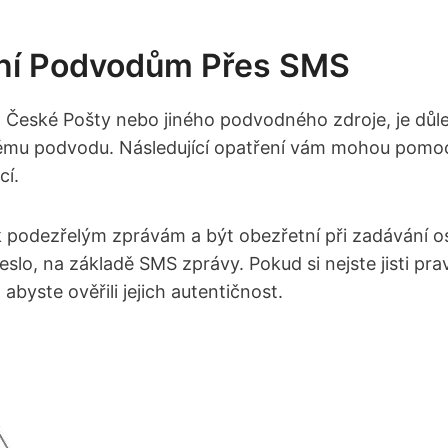
ění Podvodům Přes SMS
 České Pošty⁣ nebo jiného podvodného zdroje, je důle
nému podvodu. Následující opatření vám mohou pomoci
cí.
k podezřelým zprávám a ​být obezřetní ⁣při ⁤zadávání o
heslo, na základě SMS zprávy. Pokud si nejste jisti ‍p
yste ⁤ověřili‌ jejich autentičnost.