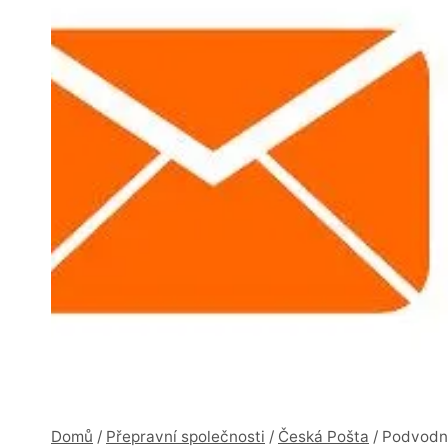
Domů
/
Přepravní společnosti
/
Česká Pošta
/
Podvodné