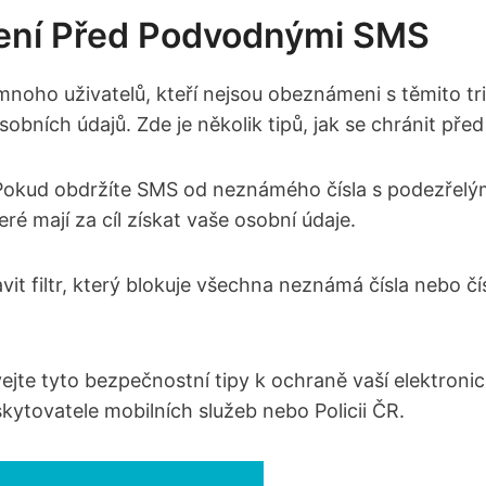
ření Před Podvodnými SMS
ho ​uživatelů, kteří ⁣nejsou obeznámeni s​ těmito trik
sobních údajů. Zde ⁣je několik tipů, jak‍ se chránit př
Pokud obdržíte‌ SMS ‍od ⁤neznámého‌ čísla s podezřelým
 mají ⁣za cíl ‌získat vaše osobní⁤ údaje.
avit filtr, ​který blokuje⁢ všechna neznámá čísla nebo č
.
ejte tyto bezpečnostní ⁢tipy k ochraně vaší elektron
kytovatele mobilních⁤ služeb nebo Policii‌ ČR.