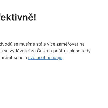
ektivně!
 podvodů se​ musíme stále více zaměřovat na
se⁤ vydávající za Českou ‍poštu. Jak se⁤ tedy‌
hránit ⁣sebe a ‍
své osobní údaje
.