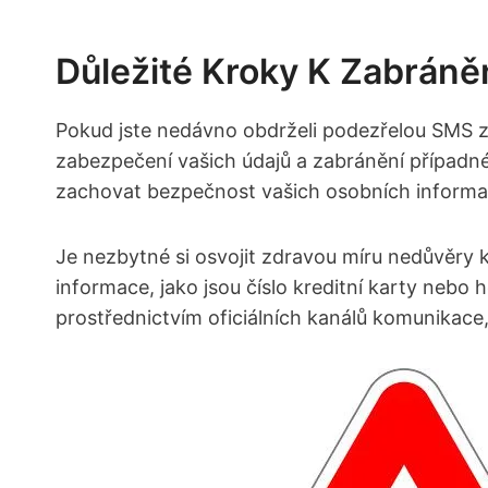
Důležité Kroky K Zabrán
Pokud jste‍ nedávno obdrželi podezřelou SMS z
zabezpečení vašich údajů a ​zabránění ⁣případ
zachovat ​bezpečnost ⁤vašich osobních informa
Je nezbytné si ⁤osvojit‌ zdravou​ míru nedůvěry 
informace, jako jsou ​číslo kreditní karty nebo 
prostřednictvím oficiálních kanálů komunikace, ab