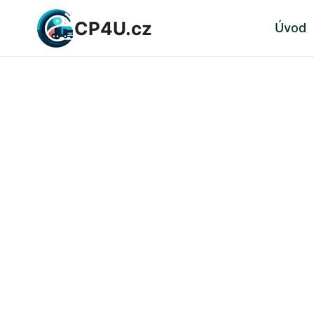
Přeskočit
CP4U.cz
Úvod
na
obsah