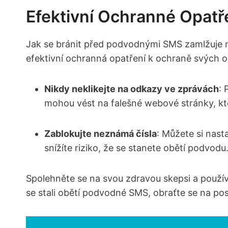
Efektivní Ochranné Opat
Jak⁤ se bránit před podvodnými SMS zamlžuje‍ mno
efektivní ochranná opatření‍ k ochraně‌ svých o
Nikdy neklikejte na⁤ odkazy ve zprávách
: 
mohou vést na falešné webové⁣ stránky, které
Zablokujte neznámá čísla
: Můžete ⁤si nast
snížíte riziko, ‍že ‌se stanete obětí podvodu
Spolehněte se na svou zdravou skepsi‍ a použív
se stali obětí podvodné ‌SMS, obraťte se na pos