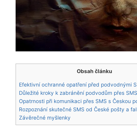
Obsah článku
Efektivní ochranné opatření před podvodnými 
Důležité kroky k zabránění podvodům přes SM
Opatrnosti ⁤při⁢ komunikaci přes SMS‍ s Českou⁣ 
Rozpoznání skutečné SMS ​od České pošty​ a fa
Závěrečné ⁢myšlenky