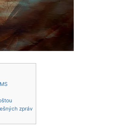
SMS
S
poštou
lešných zpráv