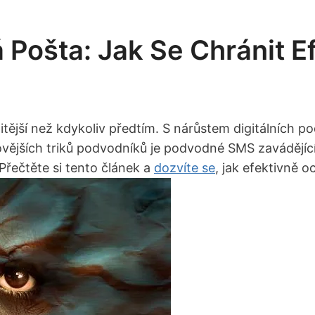
ošta: Jak Se Chránit Ef
žitější než kdykoliv předtím. ⁢S‌ nárůstem digitálních
ějších triků podvodníků je podvodné ‍SMS zavádějícís ​
ečtěte si tento článek ‌a
dozvíte se
, jak ⁤efektivně oc