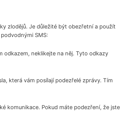
y zlodějů.​ Je důležité být obezřetní a použít
ed‍ podvodnými SMS:
 odkazem, neklikejte na​ něj. Tyto ⁢odkazy ​
ísla, která vám posílají podezřelé zprávy. ⁣Tím
ické komunikace. Pokud máte podezření, že jste