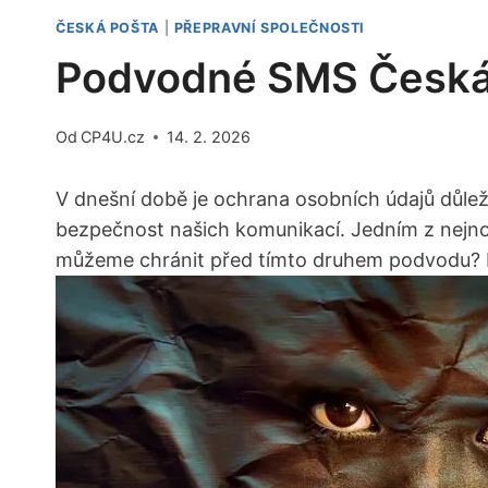
ČESKÁ POŠTA
|
PŘEPRAVNÍ SPOLEČNOSTI
Podvodné SMS Česká P
Od
CP4U.cz
14. 2. 2026
V dnešní ​době⁣ je⁢ ochrana osobních údajů důle
‌bezpečnost našich komunikací. Jedním​ z nejnov
můžeme chránit před tímto⁣ druhem podvodu? Př