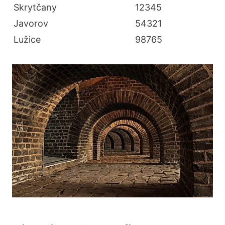
Skrytčany
12345
Javorov
54321
Lužice
98765