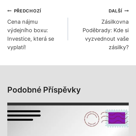
Navigace
PŘEDCHOZÍ
DALŠÍ
Pro
Cena nájmu
Zásilkovna
výdejního boxu:
Poděbrady: Kde si
Příspěvek
Investice, která se
vyzvednout vaše
vyplatí!
zásilky?
Podobné Příspěvky