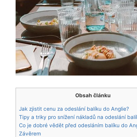
Obsah článku
Jak zjistit cenu za odeslání balíku do Anglie?
Tipy a triky pro snížení nákladů na odeslání bal
Co je dobré vědět před odesláním balíku do Ang
Závěrem