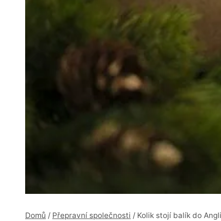
Domů
/
Přepravní společnosti
/
Kolik stojí balík do Ang