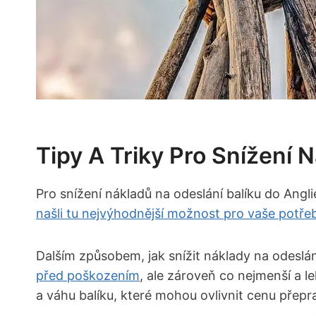
Tipy A Triky Pro Snížení 
Pro snížení nákladů na odeslání balíku do Angli
našli tu nejvýhodnější možnost pro vaše potře
Dalším způsobem, jak snížit náklady na odeslání 
před poškozením
, ale zároveň co nejmenší a l
a váhu balíku, které mohou ovlivnit cenu přepr