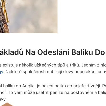
Nákladů Na Odeslání Balíku Do
e existuje několik užitečných tipů a triků. Jedním z 
by
. Některé společnosti nabízejí slevy nebo akční ce
balíku do Anglie, je balení balíku co nejefektivněji. P
ehčí. To vám může ušetřit peníze na poštovném a bali
avy.