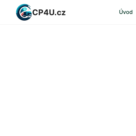
Přeskočit
CP4U.cz
Úvod
na
obsah