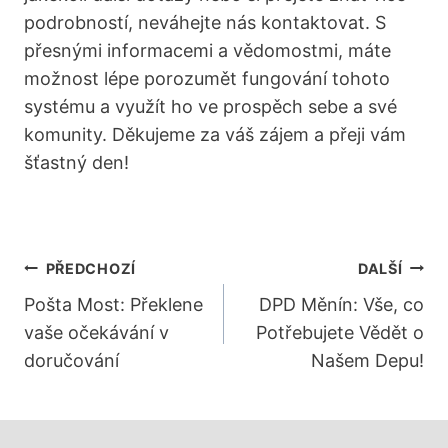
podrobností, neváhejte nás kontaktovat. S
přesnými informacemi a vědomostmi, máte
možnost lépe porozumět fungování tohoto
systému a využít ho ve prospěch sebe a své
komunity. Děkujeme za váš zájem a přeji vám
šťastný den!
Navigace
PŘEDCHOZÍ
DALŠÍ
Pro
Pošta Most: Překlene
DPD Měnín: Vše, co
vaše očekávání v
Potřebujete Vědět o
Příspěvek
doručování
Našem Depu!