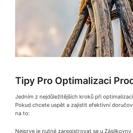
Tipy Pro Optimalizaci Pro
Jedním z nejdůležitějších kroků při​ optimaliza
Pokud chcete uspět⁣ a zajistit⁢ efektivní ‍doruč
⁢na‍ to:
Nejprve je nutné zaregistrovat se u Zásilkovny 