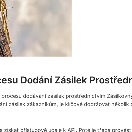
cesu Dodání Zásilek Prostřed
ci ⁤procesu dodávání zásilek prostřednictvím Zásilkov
ování zásilek zákazníkům, je klíčové dodržovat několik
a získat přístupové‍ údaje k API. Poté je ‍třeba prové