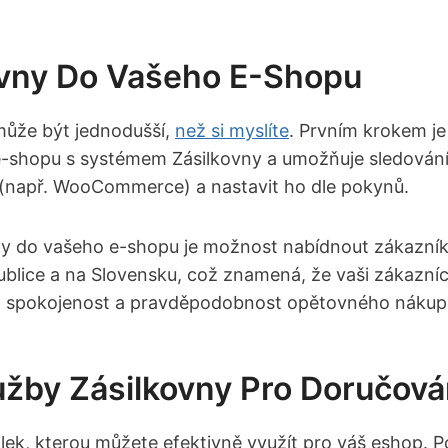
ovny Do Vašeho E-Shopu
ůže být jednodušší, ‌
než si myslíte
. Prvním krokem je
 e-shopu s systémem‌ Zásilkovny a umožňuje sledování a 
op (např. WooCommerce) a nastavit ho dle pokynů.
vny do vašeho e-shopu je možnost nabídnout zákazníků
publice a‍ na Slovensku, což znamená, že vaši zákazn
jich spokojenost a pravděpodobnost‌ opětovného náku
užby Zásilkovny Pro Doručová
silek, kterou můžete efektivně využít pro váš eshop.