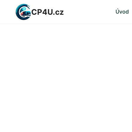
Přeskočit
CP4U.cz
Úvod
na
obsah