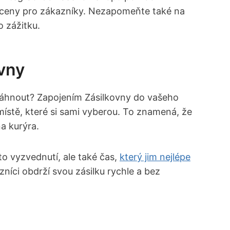
 a ceny pro ⁢zákazníky. Nezapomeňte také na
o zážitku.
ovny
osáhnout? Zapojením Zásilkovny do vašeho
tě, které si sami‍ vyberou. To znamená, že
na kurýra.
sto vyzvednutí, ale také čas,
který jim nejlépe
azníci obdrží svou zásilku rychle a bez