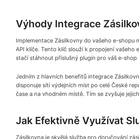
Výhody Integrace Zásilk
Implementace Zásilkovny do⁢ vašeho⁢ e-shopu ⁣m
API ‌klíče. Tento klíč⁣ slouží k propojení vašeho
stačí ‌stáhnout příslušný plugin pro váš e-sh
Jedním z​ hlavních benefitů integrace Zásilko
disponuje sítí výdejních míst po celé České re
čase a na vhodném ‍místě. ⁢Tím se zvyšuje je
Jak Efektivně Využívat Sl
Zásilkovna je skvělá služba pro​ doručování zá