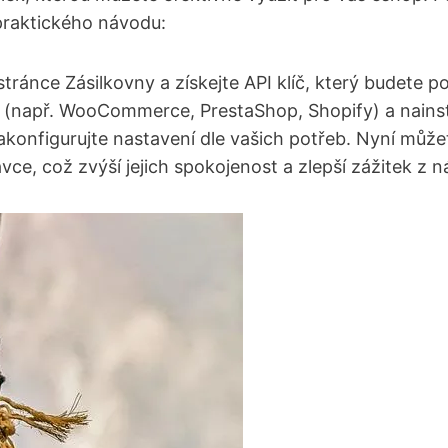
praktického návodu:
tránce Zásilkovny a získejte API klíč, který budete​ 
 (např. WooCommerce, ⁢PrestaShop, Shopify) a nainst
 nakonfigurujte​ nastavení dle ‌vašich potřeb. Nyní m
ce, ​což zvýší jejich spokojenost a zlepší ⁢zážitek z 