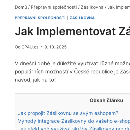
Domů
/
Přepravní společnosti
/
Zásilkovna
/
Jak Imple
PŘEPRAVNÍ SPOLEČNOSTI
|
ZÁSILKOVNA
Jak Implementovat Zá
Od
CP4U.cz
9. 10. 2025
V dnešní době je důležité využívat různé možno
populárních možností v České republice je Zás
návod, jak na to!
Obsah článku
Jak propojit⁤ Zásilkovnu se svým eshopem?
Výhody integrace Zásilkovny do vašeho e-sho
Jak efektivně využívat služby Zásilkovny pro d