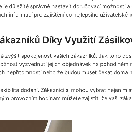
e‍ je důležité‌ správně nastavit doručovací‌ možnosti
ích informací pro zajištění co nejlepšího uživatelskéh
Zákazníků Díky Využití Zásilk
zně zvýšit spokojenost vašich zákazníků. Jak toho d
nost vyzvednutí jejich objednávek na pohodlném mís
jejich⁣ nepřítomnosti nebo že budou muset⁤ čekat doma 
flexibilita dodání. Zákazníci si mohou ⁤vybrat nejen ‌mí
louhým ⁢provozním hodinám můžete⁤ zajistit, ⁣že vaši zák