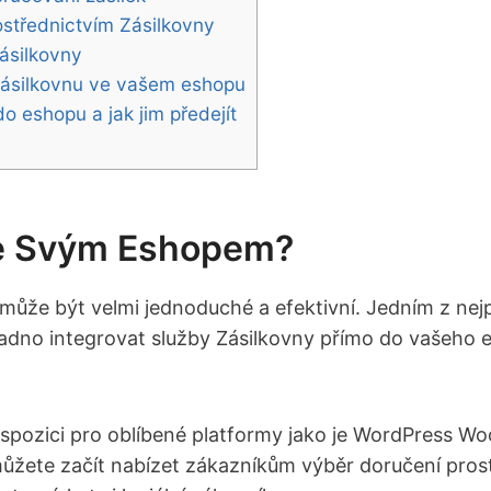
ostřednictvím Zásilkovny
Zásilkovny
 Zásilkovnu ve vašem eshopu
o eshopu⁣ a jak jim předejít
 Se Svým Eshopem?
ůže být velmi ⁤jednoduché a efektivní. Jedním⁣ z nej
nadno integrovat služby‌ Zásilkovny přímo do vašeh
 k dispozici⁢ pro oblíbené platformy jako je WordPress
a můžete začít nabízet zákazníkům výběr doručení pro