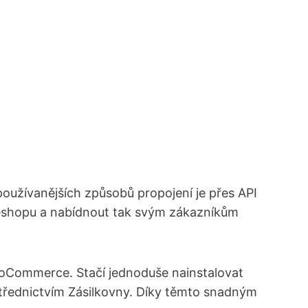
používanějších způsobů propojení je přes API
o eshopu a nabídnout tak svým zákazníkům
 ‍WooCommerce. Stačí jednoduše nainstalovat
střednictvím Zásilkovny. Díky těmto snadným