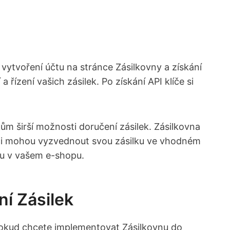
 vytvoření účtu na stránce Zásilkovny a získání
řízení vašich zásilek. Po získání API klíče si​
m širší⁣ možnosti doručení zásilek. Zásilkovna
íci ⁢mohou‌ vyzvednout svou zásilku ve vhodném
pu v vašem e-shopu.
ní Zásilek
 Pokud chcete ⁢implementovat Zásilkovnu do