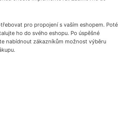
potřebovat pro propojení s ⁤vaším eshopem. Poté
alujte ho do⁣ svého eshopu. Po úspěšné
ůžete ⁢nabídnout zákazníkům‌ možnost výběru
nákupu.