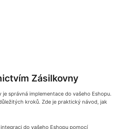
nictvím Zásilkovny
ny ‍je správná implementace do vašeho ‍Eshopu.
 důležitých kroků. Zde je praktický návod, jak
st integraci ‍do vašeho Eshopu pomocí