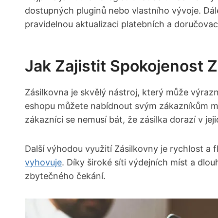
dostupných pluginů nebo​ vlastního vývoje. Dál
⁢pravidelnou ‌aktualizaci platebních a doručovac
Jak Zajistit Spokojenost 
Zásilkovna je skvělý nástroj, který může výra
eshopu můžete nabídnout svým zákazníkům ⁣mož
zákazníci se nemusí bát,‍ že ​zásilka dorazí v 
Další výhodou ⁢využití Zásilkovny je‌ rychlost a 
vyhovuje
. Díky široké síti⁤ výdejních míst⁤ a ⁤d
zbytečného čekání.