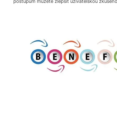
postupům můžete zlepšit uživatelskou zkušenost