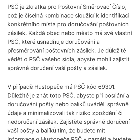
PSČ je zkratka pro Poštovní Směrovací Číslo,
což je číselná kombinace sloužící k identifikaci
konkrétního místa ⁢pro doručování poštovních
zásilek. Každá obec nebo město má své vlastní
PSČ, které usnadňuje doručování ⁣a
přesměrování poštovních zásilek. Je důležité
vědět o PSČ vašeho sídla, abyste mohli zajistit
správné doručení vaší pošty a zásilek.
V případě Hustopeče má PSČ ⁣kód 69301.
Důležité je znát toto PSČ, abyste při posílání a
‌doručování pošty nebo balíků uváděli‍ správně
údaje a⁢ minimalizovali tak riziko ‍zpoždění či‌
nedoručení zásilek. Zajistěte správné doručení ​
vaší pošty a balíků tím, ‍že budete‍ mít‍
informace o Hustopeče PSČ v paměti a ‍budete