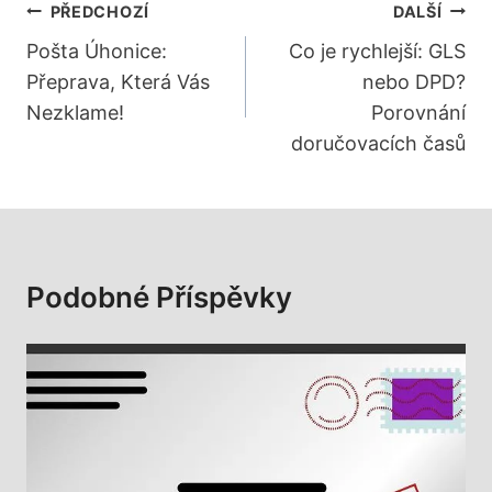
Navigace
PŘEDCHOZÍ
DALŠÍ
Pro
Pošta Úhonice:
Co je rychlejší: GLS
Přeprava, Která Vás
nebo DPD?
Příspěvek
Nezklame!
Porovnání
doručovacích časů
Podobné Příspěvky