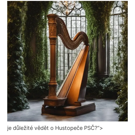
je důležité vědět o Hustopeče PSČ?“>