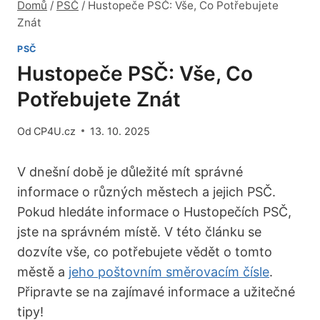
Domů
/
PSČ
/
Hustopeče PSČ: Vše, Co Potřebujete
Znát
PSČ
Hustopeče PSČ: Vše, Co
Potřebujete Znát
Od
CP4U.cz
13. 10. 2025
V dnešní době je důležité mít správné
informace o různých městech a jejich PSČ.
Pokud hledáte informace o Hustopečích PSČ,
jste na správném místě.⁢ V ‍této článku se
dozvíte vše, co potřebujete vědět o tomto
⁤městě a
jeho poštovním směrovacím čísle
. ​
Připravte ​se na zajímavé informace a užitečné
tipy!