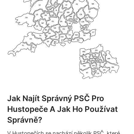
Jak Najít Správný PSČ Pro
Hustopeče⁢ A Jak Ho Používat
Správně?
V⁤ Hustopečích se nachází⁢ několik PSČ, které