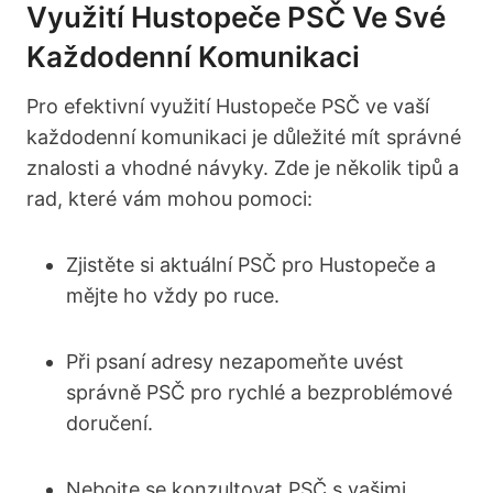
Využití Hustopeče PSČ Ve Své
Každodenní Komunikaci
Pro efektivní využití Hustopeče PSČ ve vaší
každodenní komunikaci je důležité mít správné
znalosti‌ a vhodné návyky. Zde je několik tipů a
rad, které ​vám mohou pomoci:
Zjistěte ‍si‌ aktuální PSČ pro Hustopeče a​
mějte ho vždy po ruce.
Při psaní ⁣adresy nezapomeňte uvést
správně PSČ‌ pro ‌rychlé‍ a bezproblémové
doručení.
Nebojte se konzultovat⁣ PSČ s vašimi