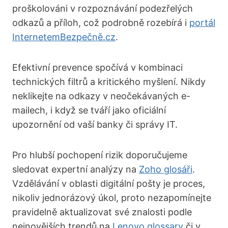
proškolováni v rozpoznávání podezřelých
odkazů a příloh, což podrobně rozebírá i
portál
InternetemBezpečně.cz
.
Efektivní prevence spočívá v kombinaci
technických filtrů a kritického myšlení. Nikdy
neklikejte na odkazy v neočekávaných e-
mailech, i když se tváří jako oficiální
upozornění od vaší banky či správy IT.
Pro hlubší pochopení rizik doporučujeme
sledovat expertní analýzy na
Zoho glosáři
.
Vzdělávání v oblasti digitální pošty je proces,
nikoliv jednorázový úkol, proto nezapomínejte
pravidelně aktualizovat své znalosti podle
nejnovějších trendů na
Lenovo glossary
či v