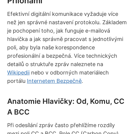
Přílohami
Efektivní digitální komunikace vyžaduje více
než jen správné nastavení protokolu. Základem
je pochopení toho, jak funguje e-mailová
hlavička a jak správně pracovat s jednotlivými
poli, aby byla naše korespondence
profesionální a bezpečná. Více technických
detailů o struktuře zpráv naleznete na
Wikipedii
nebo v odborných materiálech
portálu
Internetem Bezpečně
.
Anatomie Hlavičky: Od, Komu, CC
A BCC
Při odesílání zpráv často přehlížíme rozdíly
mezi poli CC a BCC. Pole CC (Carbon Copy)