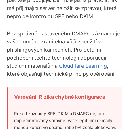
pak vše propojuje. Definuje jasná pravidla, jak
má přijímající server naložit se zprávou, která
neprojde kontrolou SPF nebo DKIM.
Bez správně nastaveného DMARC záznamu je
vaše doména zranitelná vůči zneužití v
phishingových kampaních. Pro detailní
pochopení těchto technologií doporučuji
studium materiálů na
Cloudflare Learning
,
které objasňují technické principy ověřování.
Varování: Rizika chybné konfigurace
Pokud záznamy SPF, DKIM a DMARC nejsou
implementovány správně, vaše legitimní e-maily
mohou končit ve spamu nebo být zcela blokovány.