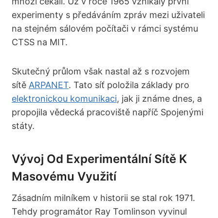
mnozí čekali. Už v roce 1965 vznikaly první
experimenty s předáváním zpráv mezi uživateli
na stejném sálovém počítači v rámci systému
CTSS na MIT.
Skutečný průlom však nastal až s rozvojem
sítě
ARPANET
. Tato síť položila základy pro
elektronickou komunikaci
, jak ji známe dnes, a
propojila vědecká pracoviště napříč Spojenými
státy.
Vývoj Od Experimentální Sítě K
Masovému Využití
Zásadním milníkem v historii se stal rok 1971.
Tehdy programátor Ray Tomlinson vyvinul