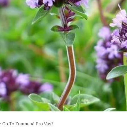
s: Co To Znamená Pro Vás?