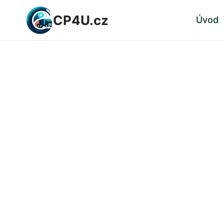
Přeskočit
CP4U.cz
Úvod
na
obsah