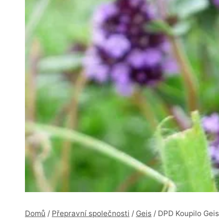
Domů
/
Přepravní společnosti
/
Geis
/
DPD Koupilo Gei