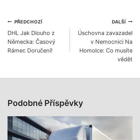
Navigace
PŘEDCHOZÍ
DALŠÍ
Pro
DHL Jak Dlouho z
Úschovna zavazadel
Německa: Časový
v Nemocnici Na
Příspěvek
Rámec Doručení!
Homolce: Co musíte
vědět
Podobné Příspěvky