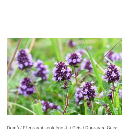
Domů
/
Přepravní společnosti
/
Geis
/
Dopravce Geis: