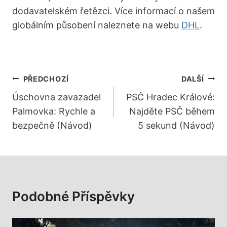
dodavatelském řetězci. Více informací o našem
globálním působení naleznete na webu
DHL
.
Navigace
PŘEDCHOZÍ
DALŠÍ
Pro
Úschovna zavazadel
PSČ Hradec Králové:
Palmovka: Rychle a
Najděte PSČ během
Příspěvek
bezpečně (Návod)
5 sekund (Návod)
Podobné Příspěvky