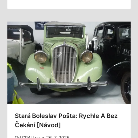
Stará Boleslav Pošta: Rychle A Bez
Čekání [Návod]
Od
CP4U.cz
26. 7. 2026