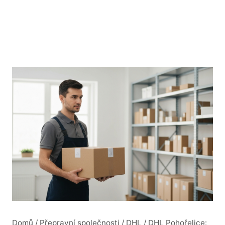
Domů
/
Přepravní společnosti
/
DHL
/
DHL Pohořelice: