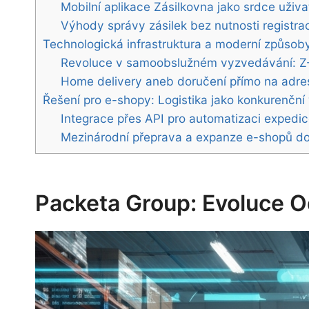
Mobilní aplikace Zásilkovna jako srdce uživa
Výhody správy zásilek bez nutnosti registr
Technologická infrastruktura a moderní způsob
Revoluce v samoobslužném vyzvedávání: Z
Home delivery aneb doručení přímo na adre
Řešení pro e-shopy: Logistika jako konkurenčn
Integrace přes API pro automatizaci expedi
Mezinárodní přeprava a expanze e-shopů d
Packeta Group: Evoluce Od