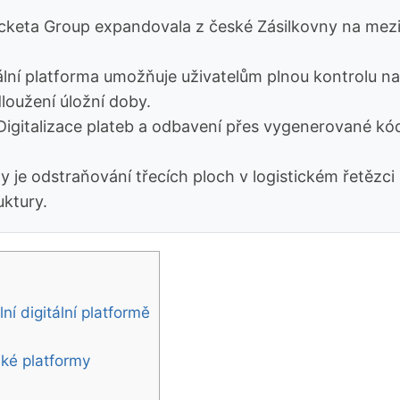
keta Group expandovala z české Zásilkovny na meziná
ální platforma umožňuje uživatelům plnou kontrolu na
loužení úložní doby.
igitalizace plateb a odbavení přes vygenerované kódy
 je odstraňování třecích ploch v logistickém řetězci
uktury.
í digitální platformě
cké platformy