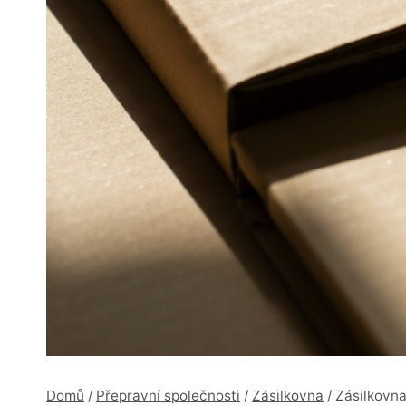
Domů
/
Přepravní společnosti
/
Zásilkovna
/
Zásilkovna