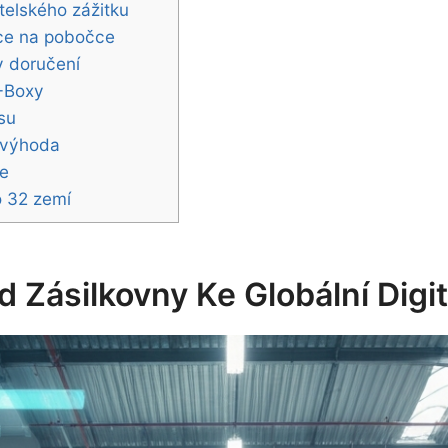
telského zážitku
ace na pobočce
y doručení
-Boxy
su
í výhoda
ce
o 32 zemí
 Zásilkovny Ke Globální Digit