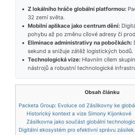
Z lokálního hráče globální platformou:
Pac
32 zemí světa.
Mobilní aplikace jako centrum dění:
Digit
pohybu až po změnu cílové adresy či prod
Eliminace administrativy na pobočkách:
D
sekund a snižuje zátěž logistických bodů.
Technologická vize:
Hlavním cílem skupiny
nástrojů a robustní technologické infrastr
Obsah článku
Packeta Group: Evoluce od Zásilkovny ke globáln
Historický kontext a vize Simony Kijonkové
Zásilkovna jako součást globální technologi
Digitální ekosystém pro efektivní správu zásilek