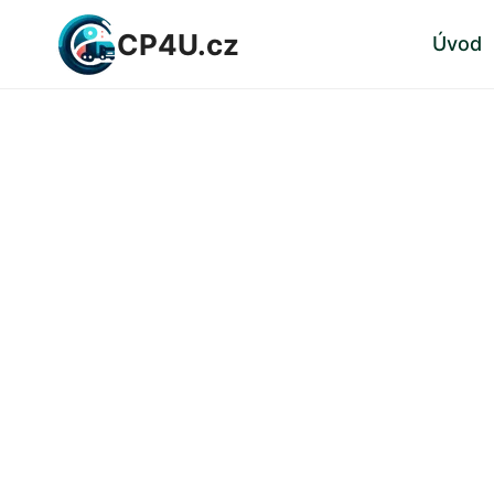
Přeskočit
CP4U.cz
Úvod
na
obsah