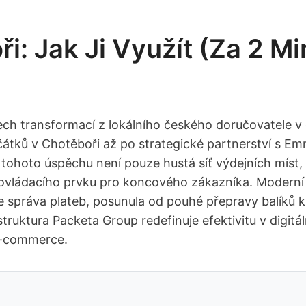
i: Jak Ji Využít (za 2 Mi
ech transformací z lokálního českého doručovatele v 
átků v Chotěboři až po strategické partnerství s Em
ohoto úspěchu není pouze hustá síť výdejních míst, 
o ovládacího prvku pro koncového zákazníka. Moderní lo
e správa plateb, posunula od pouhé přepravy balíků k 
struktura Packeta Group redefinuje efektivitu v digitál
e-commerce.