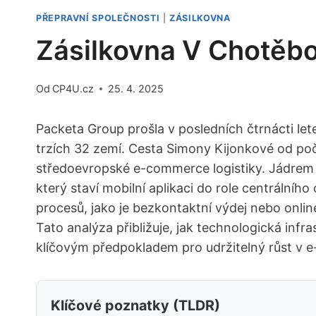
PŘEPRAVNÍ SPOLEČNOSTI
|
ZÁSILKOVNA
Zásilkovna V Chotěboř
Od
CP4U.cz
25. 4. 2025
Packeta Group prošla v posledních čtrnácti let
trzích 32 zemí. Cesta Simony Kijonkové od poč
středoevropské e-commerce logistiky. Jádrem t
který staví mobilní aplikaci do role centrálníh
procesů, jako je bezkontaktní výdej nebo onlin
Tato analýza přibližuje, jak technologická infra
klíčovým předpokladem pro udržitelný růst v 
Klíčové poznatky (TLDR)