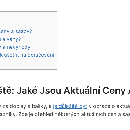
 ceny a sazby?
u a váhy?
y a nevýhody
ak ušetřit na doručování
tě: Jaké Jsou Aktuální Ceny
 za dopisy a balíky, a
je důležité být
v obraze o aktuá
azníky. Zde je přehled některých aktuálních cen a sa