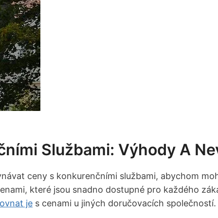
čními Službami: Výhody A N
vnávat ceny s konkurenčními službami, abychom mohli
cenami, které jsou snadno dostupné pro každého zák
ovnat je
s cenami u jiných doručovacích společností.