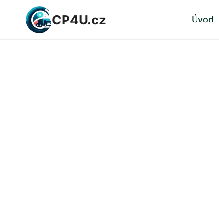
Přeskočit
CP4U.cz
Úvod
na
obsah