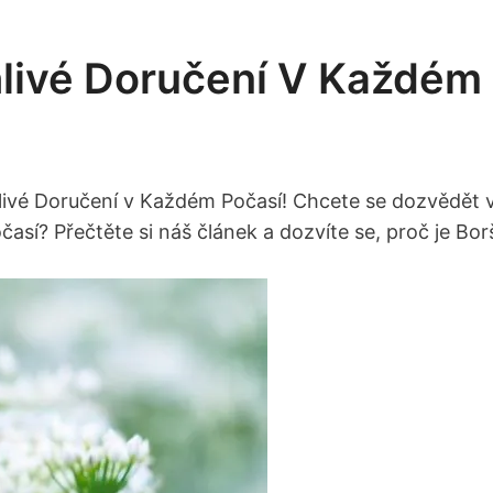
hlivé Doručení V Každém 
livé Doručení‌ v Každém Počasí! Chcete se dozvědět ví
časí? Přečtěte si náš článek‍ a dozvíte se, proč je B