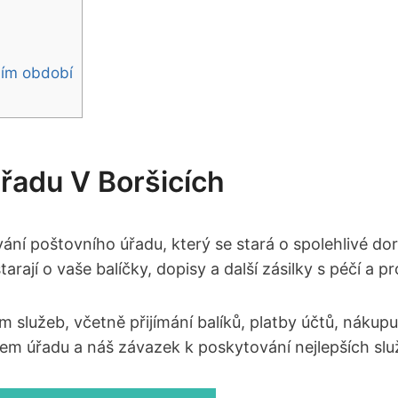
ním období
řadu⁢ V Boršicích
ní poštovního úřadu, který se stará o spolehlivé doru
jí o vaše⁣ balíčky, dopisy a další ‌zásilky s péčí a pr
m služeb, včetně přijímání balíků, platby účtů, nákup
ašem úřadu a náš závazek k poskytování nejlepších sl