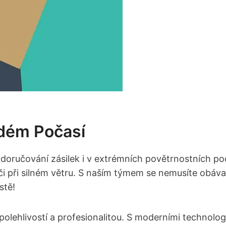
dém⁤ Počasí
doručování zásilek i v‌ extrémních povětrnostních pod
n‌ či při silném větru. S naším ⁤týmem se nemusíte obá
stě!
spolehlivostí a profesionalitou. S moderními technolo