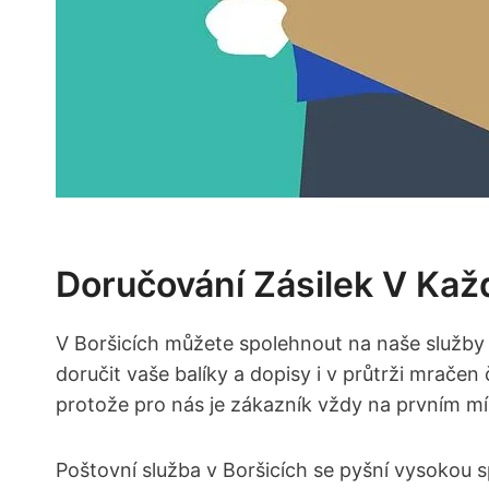
Doručování Zásilek V Kaž
V Boršicích můžete spolehnout na naše⁣ služby 
doručit vaše balíky a dopisy i v ⁢průtrži⁢ mrače
protože pro nás je zákazník vždy na‍ prvním mí
Poštovní služba v Boršicích se‍ pyšní vysokou 