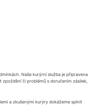
mínkách. ‌Naše kurýrní služba je připravena‍
vat zpoždění či problémů s doručením ⁢zásilek,
giemi​ a zkušenými kurýry dokážeme splnit