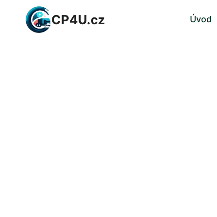
Přeskočit
CP4U.cz
Úvod
na
obsah