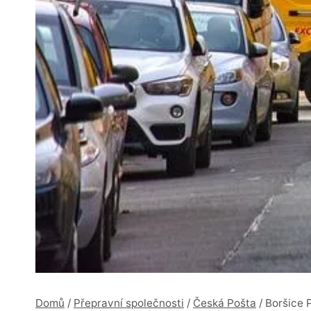
Domů
/
Přepravní společnosti
/
Česká Pošta
/
Boršice 