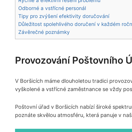
Rychlé a efektivní řešení problémů
Odborné a vstřícné⁢ personál
Tipy pro zvýšení efektivity doručování
Důležitost spolehlivého doručení v každém roč
Závěrečné poznámky
Provozování ⁢poštovního Ú
V Boršicích máme dlouholetou tradici provozová
vyškolené a ⁢vstřícné zaměstnance se vždy postara
Poštovní úřad v Boršicích nabízí široké spektru
poznáte​ skvělou atmosféru,⁣ která panuje v n