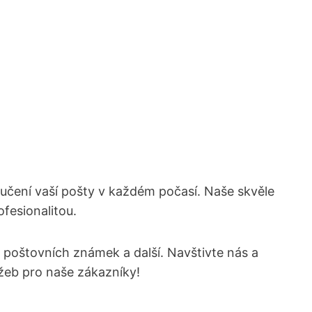
čení vaší⁤ pošty v každém ⁢počasí. ‌Naše skvěle
ofesionalitou.
u poštovních známek a další. Navštivte ⁤nás a
užeb pro naše zákazníky!